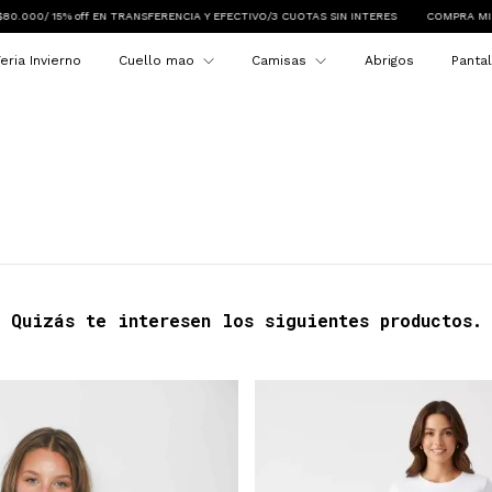
/ 15% off EN TRANSFERENCIA Y EFECTIVO/3 CUOTAS SIN INTERES
COMPRA MINIMA $
eria Invierno
Cuello mao
Camisas
Abrigos
Panta
Quizás te interesen los siguientes productos.