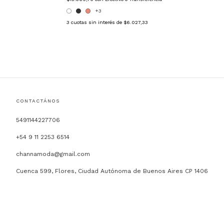
+3
3
cuotas sin interés de
$6.027,33
CONTACTÁNOS
5491144227706
+54 9 11 2253 6514
channamoda@gmail.com
Cuenca 599, Flores, Ciudad Autónoma de Buenos Aires CP 1406