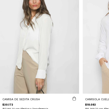
CAMISA DE SEDITA CRUSH
CAMISOLA CUEL
$20.172
$18.082
$17.146,20
con
Efectivo o Transferencia
$15.369,70
con
Efec