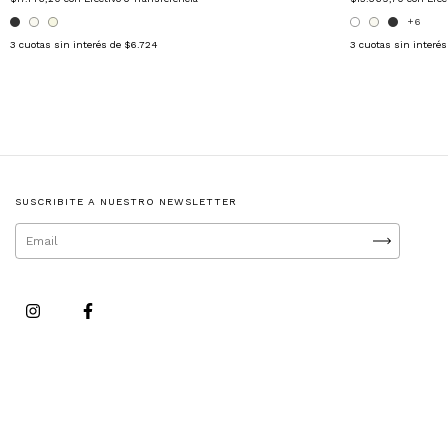
+6
3
cuotas sin interés de
$6.724
3
cuotas sin interé
SUSCRIBITE A NUESTRO NEWSLETTER