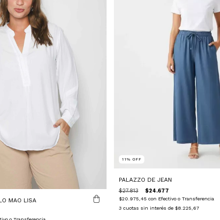
11
%
OFF
PALAZZO DE JEAN
$27.813
$24.677
$20.975,45
con
Efectivo o Transferencia
LO MAO LISA
3
cuotas sin interés de
$8.225,67
tivo o Transferencia