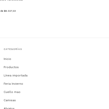
s de
$6.027,33
CATEGORÍAS
Inicio
Productos
Línea importada
Feria Invierno
Cuello mao
Camisas
Abrigos