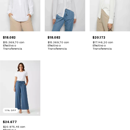
$18.082
$18.082
$20.172
$15.369,70
con
$15.369,70
con
$17.146,20
con
Efectivo o
Efectivo o
Efectivo o
Transferencia
Transferencia
Transferencia
11
%
OFF
$24.677
$20.975,45
con
Efectivo o